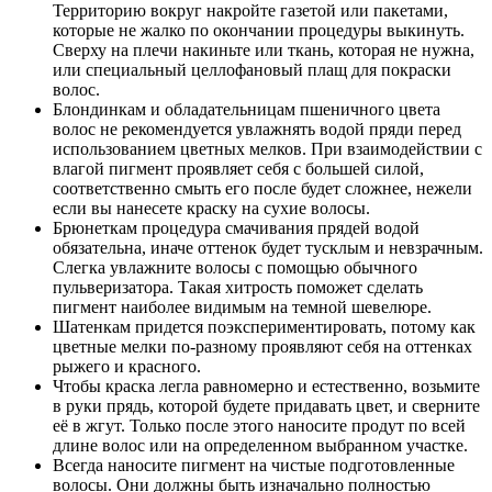
Территорию вокруг накройте газетой или пакетами,
которые не жалко по окончании процедуры выкинуть.
Сверху на плечи накиньте или ткань, которая не нужна,
или специальный целлофановый плащ для покраски
волос.
Блондинкам и обладательницам пшеничного цвета
волос не рекомендуется увлажнять водой пряди перед
использованием цветных мелков. При взаимодействии с
влагой пигмент проявляет себя с большей силой,
соответственно смыть его после будет сложнее, нежели
если вы нанесете краску на сухие волосы.
Брюнеткам процедура смачивания прядей водой
обязательна, иначе оттенок будет тусклым и невзрачным.
Слегка увлажните волосы с помощью обычного
пульверизатора. Такая хитрость поможет сделать
пигмент наиболее видимым на темной шевелюре.
Шатенкам придется поэкспериментировать, потому как
цветные мелки по-разному проявляют себя на оттенках
рыжего и красного.
Чтобы краска легла равномерно и естественно, возьмите
в руки прядь, которой будете придавать цвет, и сверните
её в жгут. Только после этого наносите продут по всей
длине волос или на определенном выбранном участке.
Всегда наносите пигмент на чистые подготовленные
волосы. Они должны быть изначально полностью