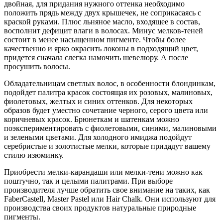
двойная, для придания нужного оттенка необходимо
положить прядь между двух крышечек, не соприкасаясь с
краской руками. Плюс льняное масло, входящее в состав,
восполнит дефицит влаги в волосах. Минус мелков-теней
состоит в менее насыщенном пигменте. Чтобы более
качественно и ярко окрасить локоны в подходящий цвет,
придется сначала слегка намочить шевелюру. А после
просушить волосы.
Обладательницам светлых волос, в особенности блондинкам,
подойдет палитра красок состоящая их розовых, малиновых,
фиолетовых, желтых и синих оттенков. Для некоторых
образов будет уместно сочетание черного, серого цвета или
коричневых красок. Брюнеткам и шатенкам можно
поэкспериментировать с фиолетовыми, синими, малиновыми
и зелеными цветами. Для холодного имиджа подойдут
серебристые и золотистые мелки, которые придадут вашему
стилю изюминку.
Приобрести мелки-карандаши или мелки-тени можно как
поштучно, так и целыми палитрами. При выборе
производителя лучше обратить свое внимание на таких, как
FaberCastell, Master Pastel или Hair Chalk. Они используют для
производства своих продуктов натуральные природные
пигменты.