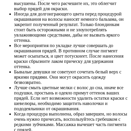
высушены. После чего расчешите их, это облегчит
выбор прядей для окраски.
Иногда для долгоиграющего цвета перед процедурой
окрашивания на волосы наносят немного бальзама, он
закрепит полученный результат. Только блондинкам
стоит быть осторожными и не злоупотреблять
увлажняющими средствами, дабы не вызвать яркого
оттенка.
Все мероприятия по укладке лучше совершать до
окрашивания прядей. В противном случае пигмент
может осыпаться, и цвет потускнеет. После нанесения
краски сбрызните лаком прическу для удержания
оттенка.
Бывалые девушки не советуют сочетать белый верх с
яркими прядями. Они могут окрасить одежду
безвозвратно.
Лучше смыть цветные мелки с волос до сна, иначе все
подушки, простынь и одеяло примут оттенок ваших
прядей. Если нет возможности удалить остатки краски с
шевелюры, необходимо защитить наволочки и
пододеяльники от окрашивания.
Когда процедура выполнена, образ завершен, но волосы
очень нужно причесать, воспользуйтесь гребешком с
редкими зубчиками. Массажка вычешет часть пигмента
с прядей.